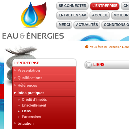
SE CONNECTER
L'ENTREPRISE
CH
ENTRETIEN SAV
ACCUEIL
MOTEUR
MERCI
ACTUALITÉS
CONDITIONS 
Vous êtes ici :
Accueil
>
L'ent
L'ENTREPRISE
LIENS
Présentation
Qualifications
Références
Infos pratiques
Crédit d'impôts
Ensoleillement
Liens
Partenaires
Situation