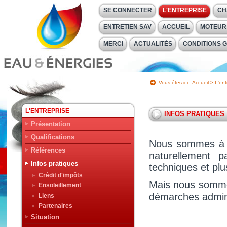
SE CONNECTER
L'ENTREPRISE
CH
ENTRETIEN SAV
ACCUEIL
MOTEUR
MERCI
ACTUALITÉS
CONDITIONS 
Vous êtes ici :
Accueil
>
L'ent
L'ENTREPRISE
INFOS PRATIQUES
Présentation
Qualifications
Nous sommes à v
Références
naturellement p
Infos pratiques
techniques et plu
Crédit d'impôts
Mais nous somme
Ensoleillement
démarches adminis
Liens
Partenaires
Situation